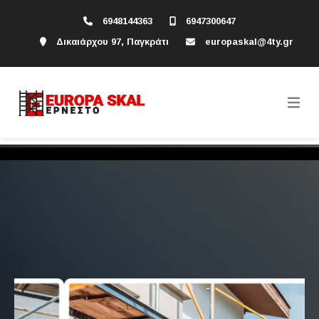
6948144363
6947300647
Δικαιάρχου 97, Παγκράτι
europaskal@4ty.gr