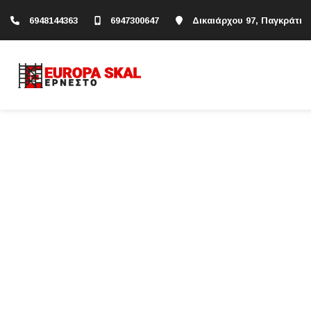
6948144363
6947300647
Δικαιάρχου 97, Παγκράτι