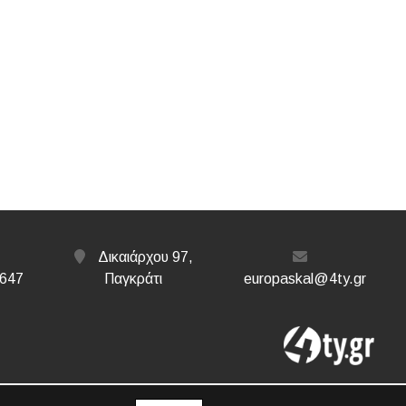
Δικαιάρχου 97,
647
Παγκράτι
europaskal@4ty.gr